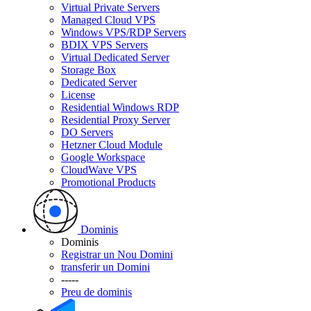
Virtual Private Servers
Managed Cloud VPS
Windows VPS/RDP Servers
BDIX VPS Servers
Virtual Dedicated Server
Storage Box
Dedicated Server
License
Residential Windows RDP
Residential Proxy Server
DO Servers
Hetzner Cloud Module
Google Workspace
CloudWave VPS
Promotional Products
Dominis
Dominis
Registrar un Nou Domini
transferir un Domini
-----
Preu de dominis