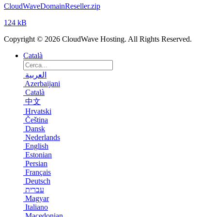
CloudWaveDomainReseller.zip
124 kB
Copyright © 2026 CloudWave Hosting. All Rights Reserved.
Català
العربية
Azerbaijani
Català
中文
Hrvatski
Čeština
Dansk
Nederlands
English
Estonian
Persian
Français
Deutsch
עברית
Magyar
Italiano
Macedonian