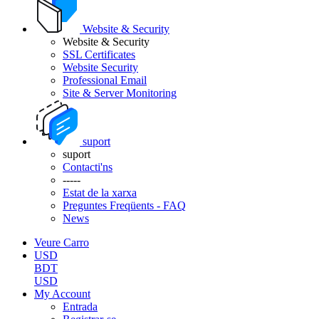
Website & Security
Website & Security
SSL Certificates
Website Security
Professional Email
Site & Server Monitoring
suport
suport
Contacti'ns
-----
Estat de la xarxa
Preguntes Freqüents - FAQ
News
Veure Carro
USD
BDT
USD
My Account
Entrada