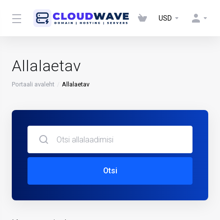
USD
Allalaetav
Portaali avaleht
Allalaetav
Otsi