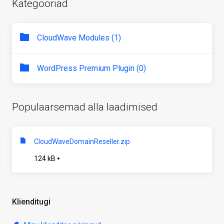
Kategooriad
CloudWave Modules (1)
WordPress Premium Plugin (0)
Populaarsemad alla laadimised
CloudWaveDomainReseller.zip
124 kB
Klienditugi