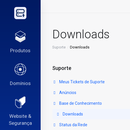
Downloads
Suporte
Downloads
Produtos
Suporte
Meus Tickets de Suporte
Domínios
Anúncios
Base de Conhecimento
Downloads
Website &
Segurança
Status da Rede