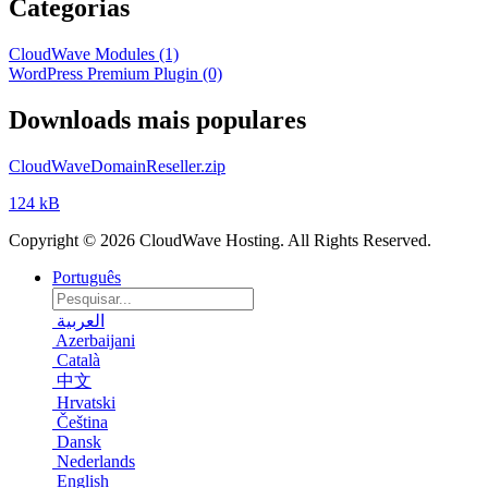
Categorias
CloudWave Modules (1)
WordPress Premium Plugin (0)
Downloads mais populares
CloudWaveDomainReseller.zip
124 kB
Copyright © 2026 CloudWave Hosting. All Rights Reserved.
Português
العربية
Azerbaijani
Català
中文
Hrvatski
Čeština
Dansk
Nederlands
English