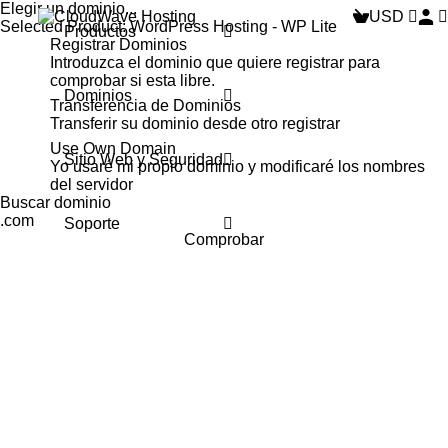
Elegir un dominio...
USD
Selected Product:
WordPress Hosting - WP Lite
Productos
Registrar Dominios
Introduzca el dominio que quiere registrar para
comprobar si esta libre.
Dominios
Transferencia de Dominios
Transferir su dominio desde otro registrar
Use Own Domain
Sitio Web y Seguridad
Yo usaré mi propio dominio y modificaré los nombres
del servidor
.com
Soporte
Comprobar