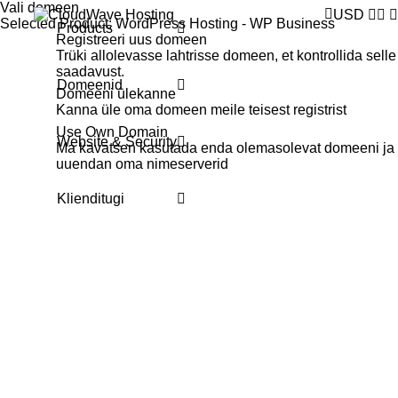
Vali domeen
USD
Selected Product:
WordPress Hosting - WP Business
Products
Registreeri uus domeen
Trüki allolevasse lahtrisse domeen, et kontrollida selle
saadavust.
Domeenid
Domeeni ülekanne
Kanna üle oma domeen meile teisest registrist
Use Own Domain
Website & Security
Ma kavatsen kasutada enda olemasolevat domeeni ja
uuendan oma nimeserverid
Klienditugi