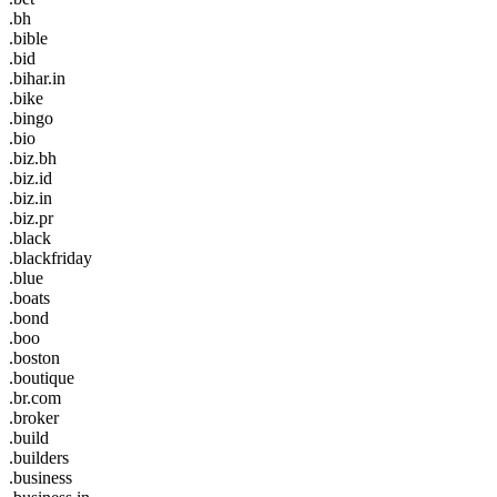
.bh
.bible
.bid
.bihar.in
.bike
.bingo
.bio
.biz.bh
.biz.id
.biz.in
.biz.pr
.black
.blackfriday
.blue
.boats
.bond
.boo
.boston
.boutique
.br.com
.broker
.build
.builders
.business