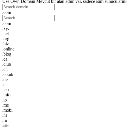
Use Own Domain
Mevcut bir alan adım var, sadece isim sunucuların
.com
.com
.xyz
.net
.org
.biz
.online
.blog
.ca
.club
.cn
.co.uk
.de
.eu
.icu
.info
.io
.me
.mobi
.nl
.ru
.site