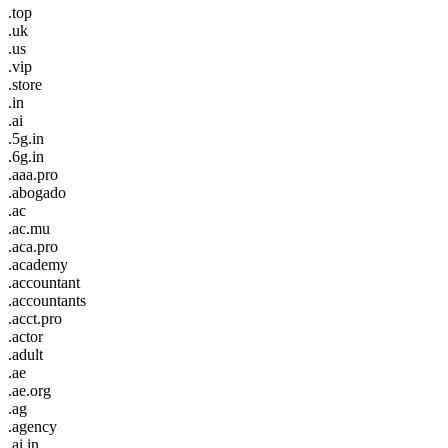
.top
.uk
.us
.vip
.store
.in
.ai
.5g.in
.6g.in
.aaa.pro
.abogado
.ac
.ac.mu
.aca.pro
.academy
.accountant
.accountants
.acct.pro
.actor
.adult
.ae
.ae.org
.ag
.agency
.ai.in