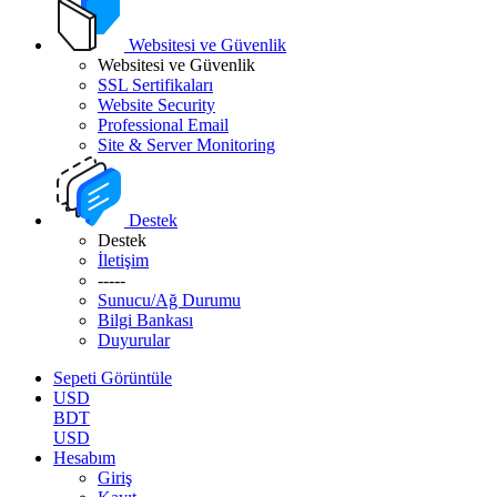
Websitesi ve Güvenlik
Websitesi ve Güvenlik
SSL Sertifikaları
Website Security
Professional Email
Site & Server Monitoring
Destek
Destek
İletişim
-----
Sunucu/Ağ Durumu
Bilgi Bankası
Duyurular
Sepeti Görüntüle
USD
BDT
USD
Hesabım
Giriş