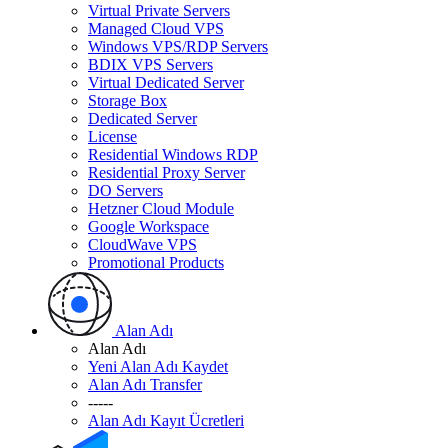
Virtual Private Servers
Managed Cloud VPS
Windows VPS/RDP Servers
BDIX VPS Servers
Virtual Dedicated Server
Storage Box
Dedicated Server
License
Residential Windows RDP
Residential Proxy Server
DO Servers
Hetzner Cloud Module
Google Workspace
CloudWave VPS
Promotional Products
Alan Adı
Alan Adı
Yeni Alan Adı Kaydet
Alan Adı Transfer
-----
Alan Adı Kayıt Ücretleri