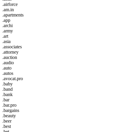
.airforce
.am.in
.apartments
.app
.archi
.army
.art
.asia
.associates
.attorney
.auction
.audio
.auto
.autos
.avocat.pro
.baby
.band
.bank
.bar
.bar.pro
.bargains
.beauty
.beer
.best
.bet