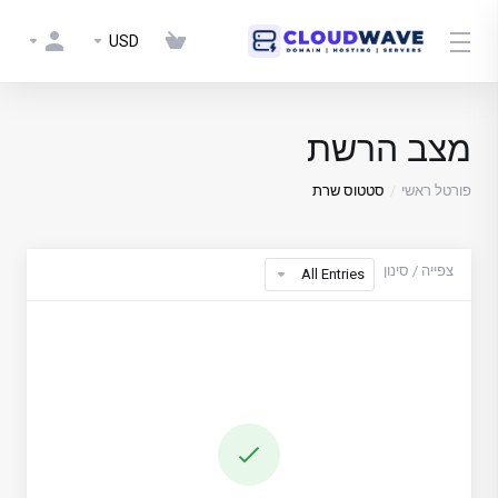
USD
מצב הרשת
פורטל ראשי
סטטוס שרת
צפייה / סינון
All Entries