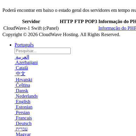
Poderá encontrar em baixo o estado geral dos servidores em tempo rea
Servidor
HTTP
FTP
POP3
Informação do P
CloudWave-1 Swift (cPanel)
Informação do PH
Copyright © 2026 CloudWave Hosting. All Rights Reserved.
Português
العربية
Azerbaijani
Català
中文
Hrvatski
Čeština
Dansk
Nederlands
English
Estonian
Persian
Français
Deutsch
עברית
Magyar