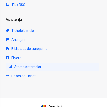
Flux RSS
Asistență
Tichetele mele
Anunțuri
Biblioteca de cunoștințe
Fișiere
Starea sistemelor
Deschide Tichet
Română