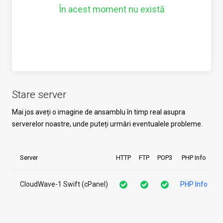
În acest moment nu există
Stare server
Mai jos aveți o imagine de ansamblu în timp real asupra
serverelor noastre, unde puteți urmări eventualele probleme.
Server
HTTP
FTP
POP3
PHP Info
CloudWave-1 Swift (cPanel)
PHP Info
Nu