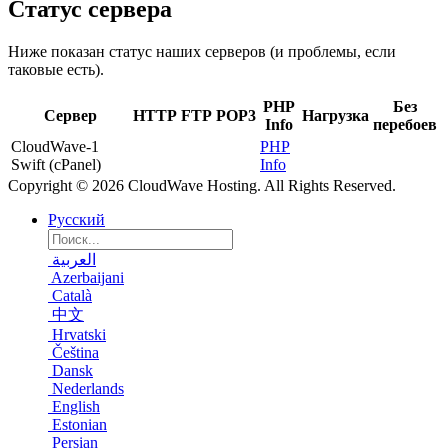
Статус сервера
Ниже показан статус наших серверов (и проблемы, если
таковые есть).
PHP
Без
Сервер
HTTP
FTP
POP3
Нагрузка
Info
перебоев
CloudWave-1
PHP
Swift (cPanel)
Info
Copyright © 2026 CloudWave Hosting. All Rights Reserved.
Русский
العربية
Azerbaijani
Català
中文
Hrvatski
Čeština
Dansk
Nederlands
English
Estonian
Persian