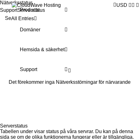
Nätverksstatus
USD
Products
Support
Serverstatus
Se
All Entries
Domäner
Hemsida & säkerhet
Support
Det förekommer inga Nätverksstörningar för närvarande
Serverstatus
Tabellen under visar status på våra servrar. Du kan på denna
sida se om de olika funktionerna fungerar eller är tillgängliga.