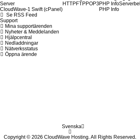
Server
HTTP
FTP
POP3
PHP Info
Serverbe
CloudWave-1 Swift (cPanel)
PHP Info
Se RSS Feed
Support
Mina supportärenden
Nyheter & Meddelanden
Hjälpcentral
Nedladdningar
Nätverksstatus
Öppna ärende
Svenska
Copyright © 2026 CloudWave Hosting. All Rights Reserved.