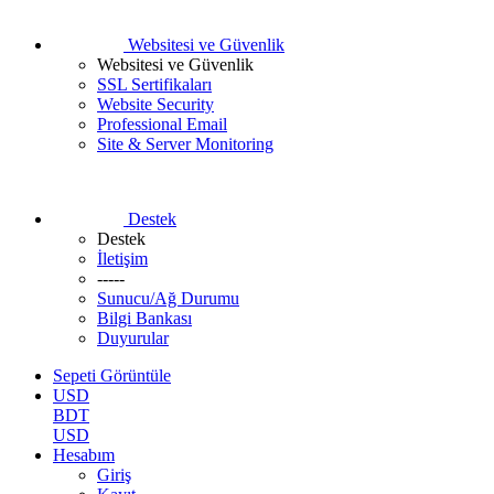
Websitesi ve Güvenlik
Websitesi ve Güvenlik
SSL Sertifikaları
Website Security
Professional Email
Site & Server Monitoring
Destek
Destek
İletişim
-----
Sunucu/Ağ Durumu
Bilgi Bankası
Duyurular
Sepeti Görüntüle
USD
BDT
USD
Hesabım
Giriş