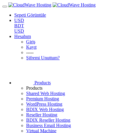
Sepeti Görüntüle
USD
BDT
USD
Hesabım
Giriş
Kayıt
-----
Şifremi Unuttum?
Products
Products
Shared Web Hosting
Premium Hosting
WordPress Hosting
BDIX Web Hosting
Reseller Hosting
BDIX Reseller Hosting
Business Email Hosting
Virtual Machine