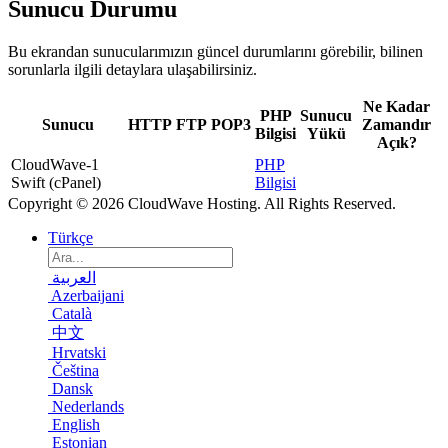
Sunucu Durumu
Bu ekrandan sunucularımızın güncel durumlarını görebilir, bilinen
sorunlarla ilgili detaylara ulaşabilirsiniz.
Ne Kadar
PHP
Sunucu
Sunucu
HTTP
FTP
POP3
Zamandır
Bilgisi
Yükü
Açık?
CloudWave-1
PHP
Swift (cPanel)
Bilgisi
Copyright © 2026 CloudWave Hosting. All Rights Reserved.
Türkçe
العربية
Azerbaijani
Català
中文
Hrvatski
Čeština
Dansk
Nederlands
English
Estonian