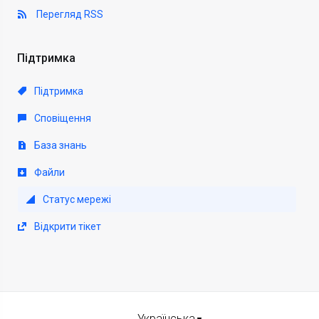
Перегляд RSS
Підтримка
Підтримка
Сповіщення
База знань
Файли
Статус мережі
Відкрити тікет
Українська