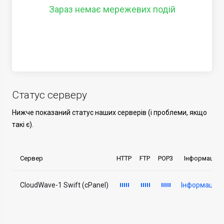
Зараз немає мережевих подій
Статус серверу
Нижче показаний статус наших серверів (і проблеми, якщо
такі є).
Сервер
HTTP
FTP
POP3
Інформація 
CloudWave-1 Swift (cPanel)
Інформація 